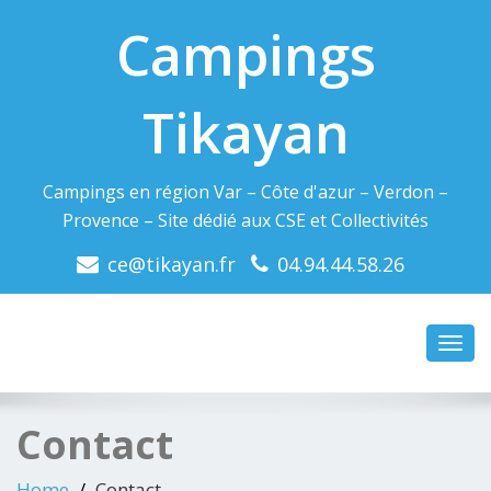
Campings
Tikayan
Campings en région Var – Côte d'azur – Verdon –
Provence – Site dédié aux CSE et Collectivités
ce@tikayan.fr
04.94.44.58.26
Toggl
navig
Contact
Home
Contact