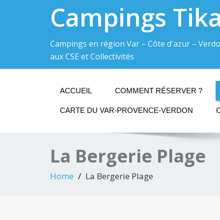
Campings Tik
Campings en région Var – Côte d'azur – Verdo
aux CSE et Collectivités
ACCUEIL
COMMENT RÉSERVER ?
CARTE DU VAR-PROVENCE-VERDON
La Bergerie Plage
Home
La Bergerie Plage